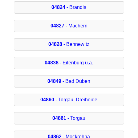
04824
- Brandis
04827
- Machern
04828
- Bennewitz
04838
- Eilenburg u.a.
04849
- Bad Düben
04860
- Torgau, Dreiheide
04861
- Torgau
04862
- Mockrehna