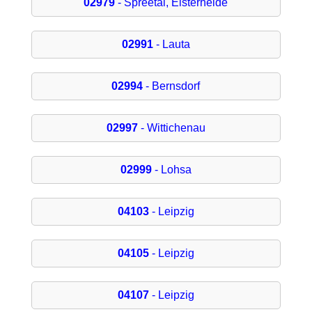
02979
- Spreetal, Elsterheide
02991
- Lauta
02994
- Bernsdorf
02997
- Wittichenau
02999
- Lohsa
04103
- Leipzig
04105
- Leipzig
04107
- Leipzig