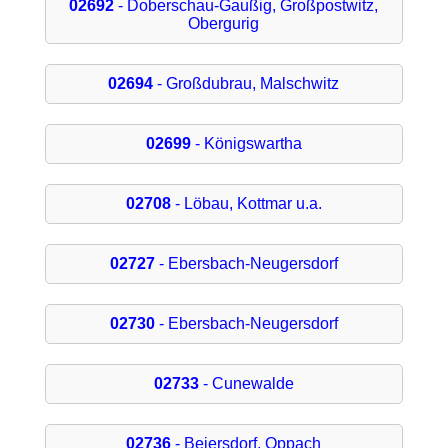
02692
- Doberschau-Gaußig, Großpostwitz,
Obergurig
02694
- Großdubrau, Malschwitz
02699
- Königswartha
02708
- Löbau, Kottmar u.a.
02727
- Ebersbach-Neugersdorf
02730
- Ebersbach-Neugersdorf
02733
- Cunewalde
02736
- Beiersdorf, Oppach