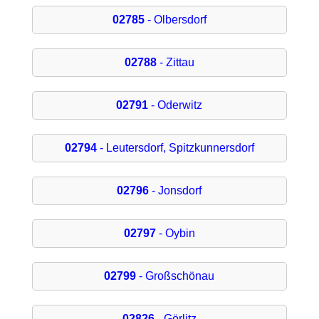
02785
- Olbersdorf
02788
- Zittau
02791
- Oderwitz
02794
- Leutersdorf, Spitzkunnersdorf
02796
- Jonsdorf
02797
- Oybin
02799
- Großschönau
02826
- Görlitz