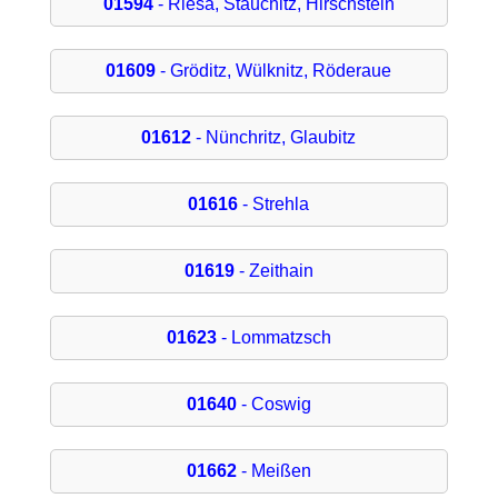
01594
- Riesa, Stauchitz, Hirschstein
01609
- Gröditz, Wülknitz, Röderaue
01612
- Nünchritz, Glaubitz
01616
- Strehla
01619
- Zeithain
01623
- Lommatzsch
01640
- Coswig
01662
- Meißen