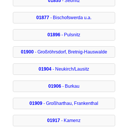
01855
- Sebnitz
01877
- Bischofswerda u.a.
01896
- Pulsnitz
01900
- Großröhrsdorf, Bretnig-Hauswalde
01904
- Neukirch/Lausitz
01906
- Burkau
01909
- Großharthau, Frankenthal
01917
- Kamenz