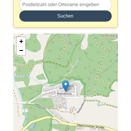
Suchen
+
−