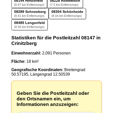
08144 Hirschfeld
08228 Rodewisch
(6.97 km Entfernungs)
(7.5 km Entfernungs)
08289 Schneeberg
08304 Schönheide
(8.41 km Entfernungs)
(8.44 km Entfernungs)
08485 Lengenfeld
(8.56 km Entfernungs)
Statistiken für die Postleitzahl 08147 in
Crinitzberg
Einwohnerzahl:
2.091 Personen
Fläche:
18 km²
Geografische Koordinaten:
Breitengrad
50.57195, Längengrad 12.50539
Geben Sie die Postleitzahl oder
den Ortsnamen ein, um
Informationen anzuzeigen: