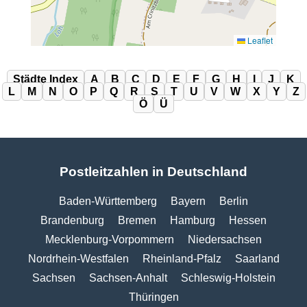
Leaflet
Städte Index
A
B
C
D
E
F
G
H
I
J
K
L
M
N
O
P
Q
R
S
T
U
V
W
X
Y
Z
Ö
Ü
Postleitzahlen in Deutschland
Baden-Württemberg
Bayern
Berlin
Brandenburg
Bremen
Hamburg
Hessen
Mecklenburg-Vorpommern
Niedersachsen
Nordrhein-Westfalen
Rheinland-Pfalz
Saarland
Sachsen
Sachsen-Anhalt
Schleswig-Holstein
Thüringen