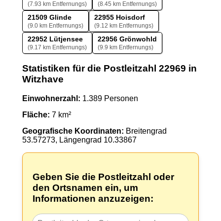
(7.93 km Entfernungs)
(8.45 km Entfernungs)
21509 Glinde
22955 Hoisdorf
(9.0 km Entfernungs)
(9.12 km Entfernungs)
22952 Lütjensee
22956 Grönwohld
(9.17 km Entfernungs)
(9.9 km Entfernungs)
Statistiken für die Postleitzahl 22969 in
Witzhave
Einwohnerzahl:
1.389 Personen
Fläche:
7 km²
Geografische Koordinaten:
Breitengrad
53.57273, Längengrad 10.33867
Geben Sie die Postleitzahl oder
den Ortsnamen ein, um
Informationen anzuzeigen: