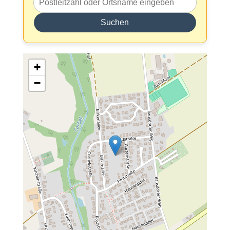
Suchen
+
−