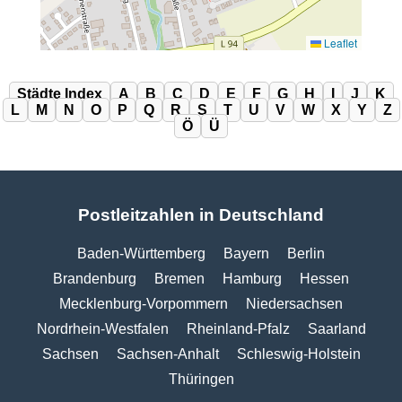
Leaflet
Städte Index
A
B
C
D
E
F
G
H
I
J
K
L
M
N
O
P
Q
R
S
T
U
V
W
X
Y
Z
Ö
Ü
Postleitzahlen in Deutschland
Baden-Württemberg
Bayern
Berlin
Brandenburg
Bremen
Hamburg
Hessen
Mecklenburg-Vorpommern
Niedersachsen
Nordrhein-Westfalen
Rheinland-Pfalz
Saarland
Sachsen
Sachsen-Anhalt
Schleswig-Holstein
Thüringen