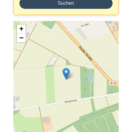
Suchen
+
−