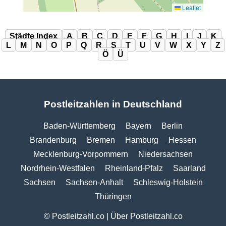
Leaflet
Städte Index
A
B
C
D
E
F
G
H
I
J
K
L
M
N
O
P
Q
R
S
T
U
V
W
X
Y
Z
Ö
Ü
Postleitzahlen in Deutschland
Baden-Württemberg
Bayern
Berlin
Brandenburg
Bremen
Hamburg
Hessen
Mecklenburg-Vorpommern
Niedersachsen
Nordrhein-Westfalen
Rheinland-Pfalz
Saarland
Sachsen
Sachsen-Anhalt
Schleswig-Holstein
Thüringen
© Postleitzahl.co |
Über Postleitzahl.co