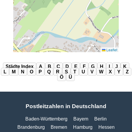
Leaflet
Städte Index
A
B
C
D
E
F
G
H
I
J
K
L
M
N
O
P
Q
R
S
T
U
V
W
X
Y
Z
Ö
Ü
Postleitzahlen in Deutschland
Baden-Württemberg
Bayern
Berlin
Brandenburg
Bremen
Hamburg
Hessen