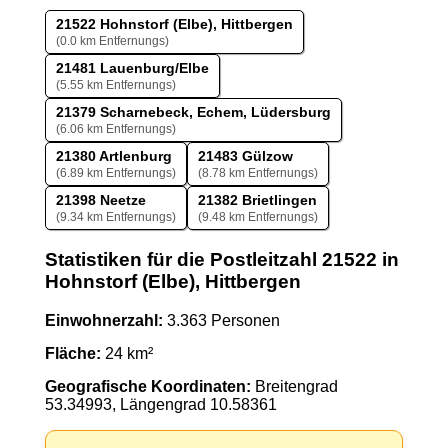
21522 Hohnstorf (Elbe), Hittbergen
(0.0 km Entfernungs)
21481 Lauenburg/Elbe
(5.55 km Entfernungs)
21379 Scharnebeck, Echem, Lüdersburg
(6.06 km Entfernungs)
21380 Artlenburg
21483 Gülzow
(6.89 km Entfernungs)
(8.78 km Entfernungs)
21398 Neetze
21382 Brietlingen
(9.34 km Entfernungs)
(9.48 km Entfernungs)
Statistiken für die Postleitzahl 21522 in
Hohnstorf (Elbe), Hittbergen
Einwohnerzahl:
3.363 Personen
Fläche:
24 km²
Geografische Koordinaten:
Breitengrad
53.34993, Längengrad 10.58361