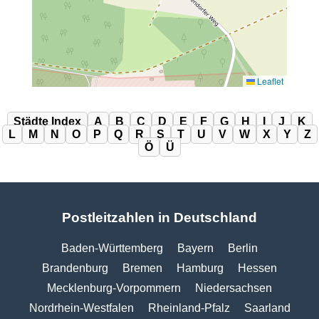
Leaflet
Städte Index
A
B
C
D
E
F
G
H
I
J
K
L
M
N
O
P
Q
R
S
T
U
V
W
X
Y
Z
Ö
Ü
Postleitzahlen in Deutschland
Baden-Württemberg
Bayern
Berlin
Brandenburg
Bremen
Hamburg
Hessen
Mecklenburg-Vorpommern
Niedersachsen
Nordrhein-Westfalen
Rheinland-Pfalz
Saarland