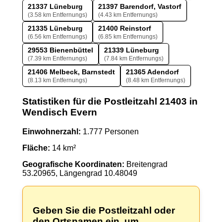
21337 Lüneburg
21397 Barendorf, Vastorf
(3.58 km Entfernungs)
(4.43 km Entfernungs)
21335 Lüneburg
21400 Reinstorf
(6.56 km Entfernungs)
(6.85 km Entfernungs)
29553 Bienenbüttel
21339 Lüneburg
(7.39 km Entfernungs)
(7.84 km Entfernungs)
21406 Melbeck, Barnstedt
21365 Adendorf
(8.13 km Entfernungs)
(8.48 km Entfernungs)
Statistiken für die Postleitzahl 21403 in
Wendisch Evern
Einwohnerzahl:
1.777 Personen
Fläche:
14 km²
Geografische Koordinaten:
Breitengrad
53.20965, Längengrad 10.48049
Geben Sie die Postleitzahl oder
den Ortsnamen ein, um