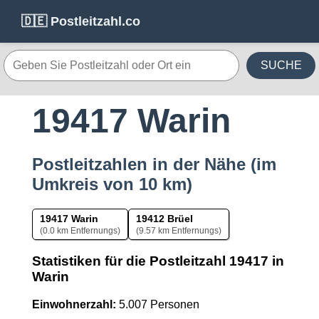
🇩🇪 Postleitzahl.co
SUCHE
19417 Warin
Postleitzahlen in der Nähe (im
Umkreis von 10 km)
19417 Warin
19412 Brüel
(0.0 km Entfernungs)
(9.57 km Entfernungs)
Statistiken für die Postleitzahl 19417 in
Warin
Einwohnerzahl:
5.007 Personen