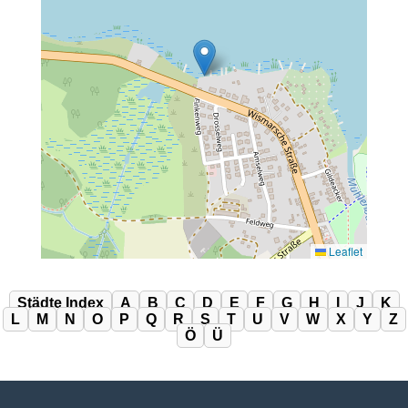
Leaflet
Städte Index
A
B
C
D
E
F
G
H
I
J
K
L
M
N
O
P
Q
R
S
T
U
V
W
X
Y
Z
Ö
Ü