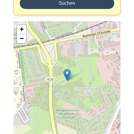
Suchen
+
−