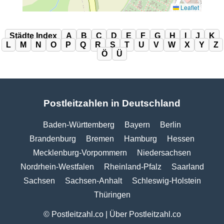
Leaflet
Städte Index
A
B
C
D
E
F
G
H
I
J
K
L
M
N
O
P
Q
R
S
T
U
V
W
X
Y
Z
Ö
Ü
Postleitzahlen in Deutschland
Baden-Württemberg
Bayern
Berlin
Brandenburg
Bremen
Hamburg
Hessen
Mecklenburg-Vorpommern
Niedersachsen
Nordrhein-Westfalen
Rheinland-Pfalz
Saarland
Sachsen
Sachsen-Anhalt
Schleswig-Holstein
Thüringen
© Postleitzahl.co |
Über Postleitzahl.co