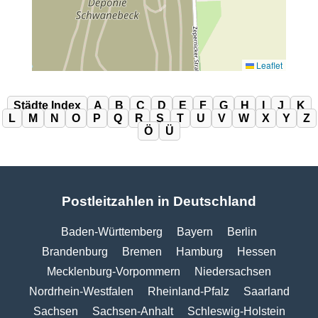
Leaflet
Städte Index
A
B
C
D
E
F
G
H
I
J
K
L
M
N
O
P
Q
R
S
T
U
V
W
X
Y
Z
Ö
Ü
Postleitzahlen in Deutschland
Baden-Württemberg
Bayern
Berlin
Brandenburg
Bremen
Hamburg
Hessen
Mecklenburg-Vorpommern
Niedersachsen
Nordrhein-Westfalen
Rheinland-Pfalz
Saarland
Sachsen
Sachsen-Anhalt
Schleswig-Holstein