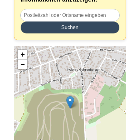
Suchen
+
−