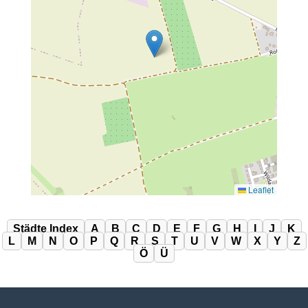
Leaflet
Städte Index
A
B
C
D
E
F
G
H
I
J
K
L
M
N
O
P
Q
R
S
T
U
V
W
X
Y
Z
Ö
Ü