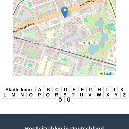
Leaflet
Städte Index
A
B
C
D
E
F
G
H
I
J
K
L
M
N
O
P
Q
R
S
T
U
V
W
X
Y
Z
Ö
Ü
Postleitzahlen in Deutschland