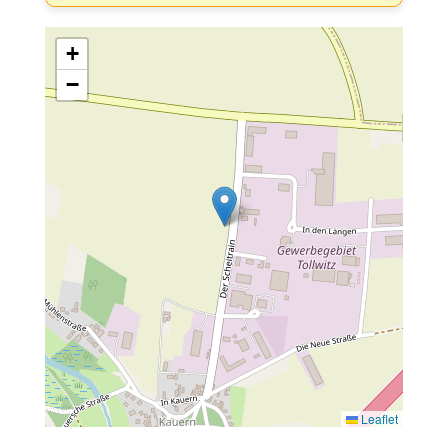
+
−
Leaflet