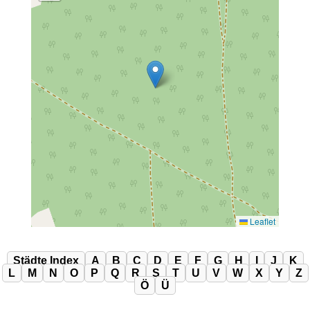
Leaflet
Städte Index
A
B
C
D
E
F
G
H
I
J
K
L
M
N
O
P
Q
R
S
T
U
V
W
X
Y
Z
Ö
Ü